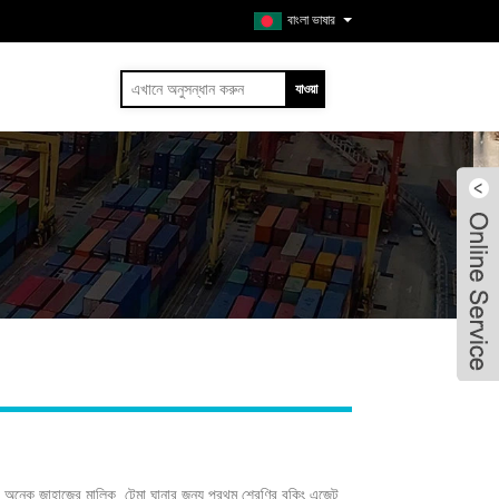
বাংলা ভাষার
া অনেক জাহাজের মালিক, টেমা ঘানার জন্য প্রথম শ্রেণির বুকিং এজেন্ট