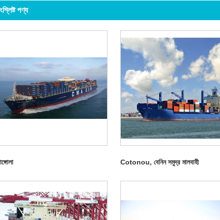
ংশ্লিষ্ট পণ্য
াঙ্গোলা
Cotonou, বেনিন সমুদ্র মালবাহী