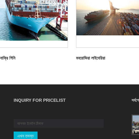
াক্রি গিনি
মনরোভিয়া লাইবেরিয়া
INQUIRY FOR PRICELIST
সর্বশ
কার্গো বীমার জন্য চূড়ান্ত B2B গাইড: কভারেজ, নীতি এবং
দাবি
2026/04/16
আপনার B2B সাপ্লাই চেইনকে অপ্রত্যাশিত ট্রানজিট ঝুঁকি থেকে রক্ষা করুন।