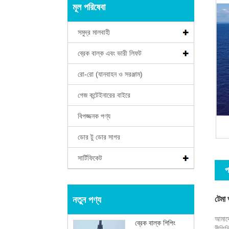
মূল পরিষেবা
সমুদ্র মালবাহী
ব্রেক বাল্ক এবং ভারী লিফট
রো-রো (যানবাহন ও সরঞ্জাম)
গেজ কন্টেইনারের বাইরে
বিপজ্জনক পণ্য
ডোর টু ডোর সাগর
সার্টিফিকেট
প
নতুন পণ্য
টেমা 
আমাদের
ব্রেক বাল্ক শিপিং
নীতিনি