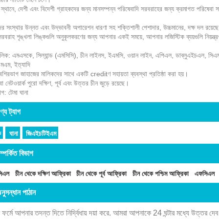
 স্থানে, দেশী এবং বিদেশী গ্রাহকদের জন্য মানসম্পন্ন পরিষেবাদি সরবরাহের জন্য ক্রমাগত পরিষেবা 
র সংস্থার উন্নত এবং উদ্ভাবনী অপারেশন ধারণা সহ শক্তিশালী পেশাদার, উচ্চমানের, দক্ষ দল রয়েছ
সরবরাহ শৃঙ্খলা লিঙ্কগুলি অনুকূলকরণের জন্য আপনার একই সময়ে, আপনার লজিস্টিক ব্যয়গুলি নিয়ন্
লিক: এমএসকে, সিল্যান্ড (এমসিসি), চীন লাইনস, ইএমসি, ওয়ান লাইন, এপিএল, ডাব্লুএইচএল, 
এম, ইত্যাদি
েশিরভাগ জাহাজের মালিকদের সাথে একটি creditণ সহায়তা ব্যবস্থা প্রতিষ্ঠা করা হয়।
া নেটওয়ার্ক পুরো দক্ষিণ, পূর্ব এবং উত্তর চীন জুড়ে রয়েছে।
াগ: টেমা ঘানা
ণ্য ট্যাগ
ে
ঘানা
জিএইচটিইএম
ম্পর্কিত বিভাগ
িএল
চীন থেকে দক্ষিণ আফ্রিকা
চীন থেকে পূর্ব আফ্রিকা
চীন থেকে পশ্চিম আফ্রিকা
এফসিএল
নুসন্ধান পাঠান
 ফর্মে আপনার তদন্ত দিতে নির্দ্বিধায় দয়া করে. আমরা আপনাকে 24 ঘন্টার মধ্যে উত্তর দে