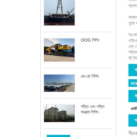
প্রথম
আমাদে
পুরো 
সহ-মা
OOG শিপিং
এইচএম
এবং ব
পরিষেব
হট ট্য
প
রো-রো শিপিং
তাক
স
শক্তি এবং শক্তি
এলস
সরঞ্জাম শিপিং
অ
নীচের