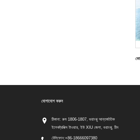
কোন
যোগাযোগ করুন
ঠিকানা: রুম 1806-1807, গুয়াংঝু আন্তর্জাতিক
ইলেকট্রনিক্স টাওয়ার, ইউ XIU জেলা, গুয়াংঝু, চীন
টেলিফোন:
+86-18666097380