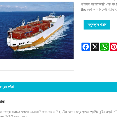
পরিষেবা সরবরাহকারী এবং সৎ বি
the দেশী এবং বিদেশী গ্রাহক
অনুসন্ধান পাঠান
Facebook
X
Wha
ণ্যের বর্ণনা
ঘানা
 সংস্থা গুয়াংডং অঞ্চলে অনেকগুলি জাহাজের মালিক, টেমা ঘানার জন্য প্রথম শ্রেণির বুকিং এজেন্ট পরি
ষ্ঠার নীতিটি মেনে চলে।