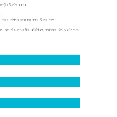
সামগ্রীর উন্নতি করুন।
ে।
ত্রণ করুন, আপনার সরবরাহের দক্ষতা উন্নত করুন।
সিএমএ, এমএসসি, কেএমটিসি, এইচপিএল, ওওসিএল, জিম, ওয়াইএমএল,
ব।