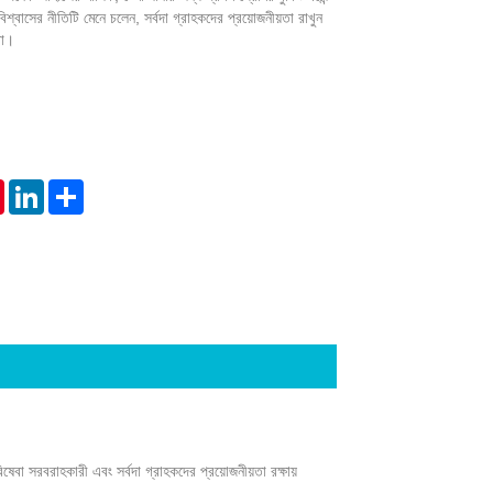
শ্বাসের নীতিটি মেনে চলেন, সর্বদা গ্রাহকদের প্রয়োজনীয়তা রাখুন
রা।
Live
tsApp
Pinterest
LinkedIn
Share
ষেবা সরবরাহকারী এবং সর্বদা গ্রাহকদের প্রয়োজনীয়তা রক্ষায়