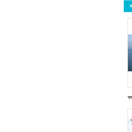
স
অ্য