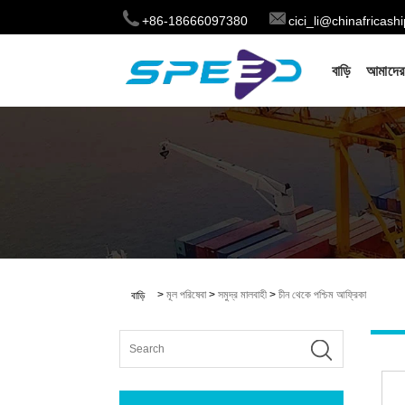
+86-18666097380
cici_li@chinafricas
বাড়ি
আমাদের 
>
মূল পরিষেবা
>
সমুদ্র মালবাহী
>
চীন থেকে পশ্চিম আফ্রিকা
বাড়ি